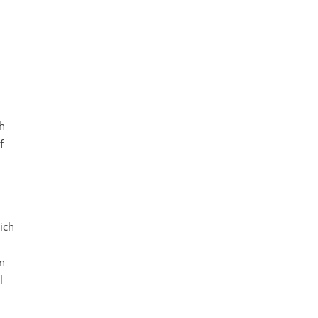
h
f
ich
en
l