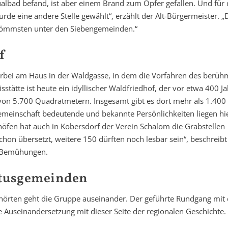
tualbad befand, ist aber einem Brand zum Opfer gefallen. Und für
de eine andere Stelle gewählt“, erzählt der Alt-Bürgermeister. „
 frömmsten unter den Siebengemeinden.“
f
vorbei am Haus in der Waldgasse, in dem die Vorfahren des berüh
stätte ist heute ein idyllischer Waldfriedhof, der vor etwa 400 J
l von 5.700 Quadratmetern. Insgesamt gibt es dort mehr als 1.400
gemeinschaft bedeutende und bekannte Persönlichkeiten liegen hi
höfen hat auch in Kobersdorf der Verein Schalom die Grabstellen
chon übersetzt, weitere 150 dürften noch lesbar sein“, beschreibt
r Bemühungen.
ultusgemeinden
hörten geht die Gruppe auseinander. Der geführte Rundgang mit
te Auseinandersetzung mit dieser Seite der regionalen Geschichte.