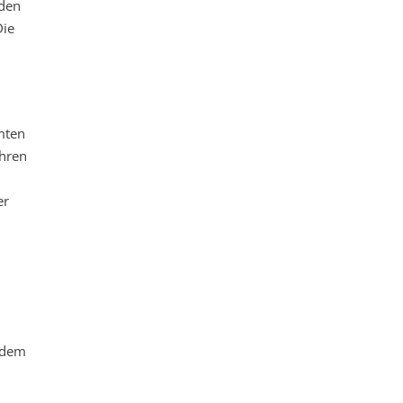
 den
Die
mten
ahren
er
 dem