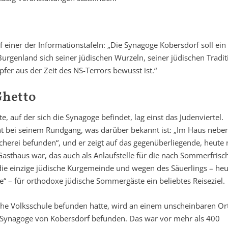
f einer der Informationstafeln: „Die Synagoge Kobersdorf soll ein
Burgenland sich seiner jüdischen Wurzeln, seiner jüdischen Tradit
fer aus der Zeit des NS-Terrors bewusst ist.“
Ghetto
e, auf der sich die Synagoge befindet, lag einst das Judenviertel.
t bei seinem Rundgang, was darüber bekannt ist: „Im Haus nebe
scherei befunden“, und er zeigt auf das gegenüberliegende, heute
asthaus war, das auch als Anlaufstelle für die nach Sommerfrisc
die einzige jüdische Kurgemeinde und wegen des Säuerlings – heu
– für orthodoxe jüdische Sommergäste ein beliebtes Reiseziel.
ische Volksschule befunden hatte, wird an einem unscheinbaren Or
ste Synagoge von Kobersdorf befunden. Das war vor mehr als 400