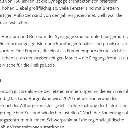
au vor 160 Jahren ist die Synagoge architektonisch praktisch
 hohen Giebel großflächig ab, viele Fenster sind mit Brettern
rtigen Aufsätzen sind von den Jahren gezeichnet. Gelb war die
ch feststellen.
ch. Vorraum und Betraum der Synagoge sind komplett ausgeräumt,
. Hochformatige, gotisierende Rundbogenfenster sind provisorisch
orden. Eine Empore, die einst als Frauenempore diente, zieht sic
sehen ist an der straßenseitigen Mauer – die Eingangsfront ist au
 Nische für die Heilige Lade.
n
och gilt sie als eine der letzten Erinnerungen an die einst reichl
and. „Das Land Burgenland wird 2020 mit der Sanierung des
ärt der Altbürgermeister: „Ziel ist die Erhaltung der historisch
rünglichen Zustand wiederherzustellen.“ Nach der Sanierung sol
dungszentrum mit einem Schwerpunkt auf die regionale jüdische
mäßig Veranstaltungen stattfinden.