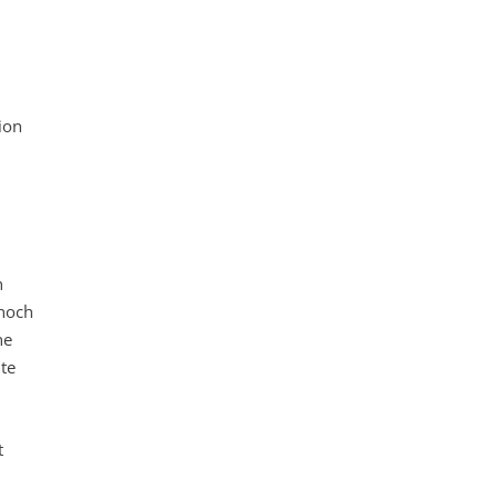
ion
n
 noch
he
te
t