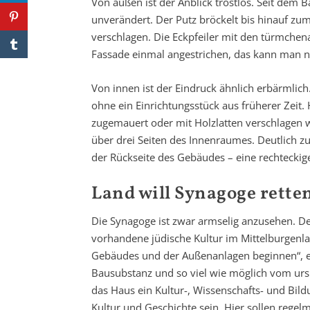
Von außen ist der Anblick trostlos. Seit dem B
unverändert. Der Putz bröckelt bis hinauf zum
verschlagen. Die Eckpfeiler mit den türmchena
Fassade einmal angestrichen, das kann man no
Von innen ist der Eindruck ähnlich erbärmli
ohne ein Einrichtungsstück aus früherer Zeit
zugemauert oder mit Holzlatten verschlagen w
über drei Seiten des Innenraumes. Deutlich zu 
der Rückseite des Gebäudes – eine rechteckige
Land will Synagoge rette
Die Synagoge ist zwar armselig anzusehen. Denn
vorhandene jüdische Kultur im Mittelburgenl
Gebäudes und der Außenanlagen beginnen“, erkl
Bausubstanz und so viel wie möglich vom ursp
das Haus ein Kultur-, Wissenschafts- und Bil
Kultur und Geschichte sein. Hier sollen regel