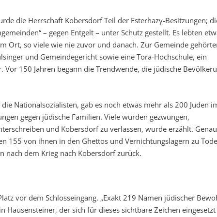
rde die Herrschaft Kobersdorf Teil der Esterhazy-Besitzungen; di
emeinden“ – gegen Entgelt – unter Schutz gestellt. Es lebten etw
 Ort, so viele wie nie zuvor und danach. Zur Gemeinde gehörte
ulsinger und Gemeindegericht sowie eine Tora-Hochschule, ein
r. Vor 150 Jahren begann die Trendwende, die jüdische Bevölker
die Nationalsozialisten, gab es noch etwas mehr als 200 Juden i
tungen gegen jüdische Familien. Viele wurden gezwungen,
nterschreiben und Kobersdorf zu verlassen, wurde erzählt. Gena
ten 155 von ihnen in den Ghettos und Vernichtungslagern zu Tod
n nach dem Krieg nach Kobersdorf zurück.
latz vor dem Schlosseingang. „Exakt 219 Namen jüdischer Bewo
n Hausensteiner, der sich für dieses sichtbare Zeichen eingesetzt