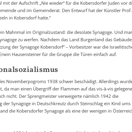
 mit der Aufschrift „Nie wieder“ für die Kobersdorfer Juden vor d
Gemeinde und im Gemeinderat. Den Entwurf hat der Künstler Prof.
zeln in Kobersdorf hatte.“
ein Mahnmal im Originalzustand: die desolate Synagoge. Und ma
er Synagoge zu werfen. Nachdem das Land Burgenland das Gebäude
zung der Synagoge Kobersdorf“ – Vorbesitzer war die Israelitisch
Erwin Hausensteiner für die Gruppe die Türen einfach auf.
onalsozialismus
 des Novemberpogroms 1938 schwer beschädigt. Allerdings wurde
t, da man einen Übergriff der Flammen auf das vis-à-vis gelegen
ch nicht. Der Sprengmeister verweigerte nämlich 1942 die
g der Synagoge in Deutschkreutz durch Steinschlag ein Kind ums
and die Kobersdorfer Synagoge als eine der wenigen in Österreic