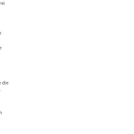
rei
n
e
 die
e
h