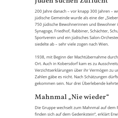
Juden suchen Zuflucht
200 Jahre danach – vor knapp 300 Jahren – wu
jüdische Gemeinde wurde als eine der „Siebeng
750 jüdische Bewohnerinnen und Bewohner im
Synagoge, Friedhof, Rabbiner, Schächter, Sch
Sportverein und ein jüdisches Salon-Orcheste
siedelte ab – sehr viele zogen nach Wien.
1938, mit Beginn der Macht­übernahme durch 
Ort. Auch in Kobersdorf kam es zu Ausschrei
Verzichtserklärungen über ihr Vermögen zu u
Zahlen gäbe es nicht. Nach Schätzungen dürf
gekommen sein. Nur drei Überlebende kehrte
Mahnmal „Nie wieder“
Die Gruppe wechselt zum Mahnmal auf dem P
finden sich auf dem Gedenkstein“, erklärt Erwi