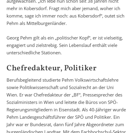
aufgewachsen. „Ich lebe nun schon seit 38 Jahren nicht
mehr in Kobersdorf. Fragt mich aber jemand, woher ich
komme, sage ich immer noch: aus Kobersdorf“, outet sich
Pehm als Mittelburgenländer.
Georg Pehm gilt als ein „politischer Kopf“, er ist vielseitig,
engagiert und zielstrebig. Sein Lebenslauf enthält viele
unterschiedliche Stationen.
Chefredakteur, Politiker
Berufsbegleitend stud­ierte Pehm Volkswirtschaftslehre
sowie Politikwissenschaft und Sozialrecht an der Uni
Wien. Er war Chefredakteur der „BF“, Pressesprecher des
Sozialministers in Wien und leitete die Büros von SPÖ-
Regierungsmitgliedern in Eisenstadt. Als 40-Jähriger wurde
Pehm Landesgeschäftsführer der SPÖ und Politiker. Ein
Jahr war er Bundesrat, dann fünf Jahre Abgeordneter zum
burgenländischen Landtag. Mit dem Fachhochschul-Sektor