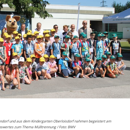
lendorf und aus dem Kindergarten Oberloisdorf nahmen begeistert am
senswertes zum Thema Mülltrennung / Foto: BMV